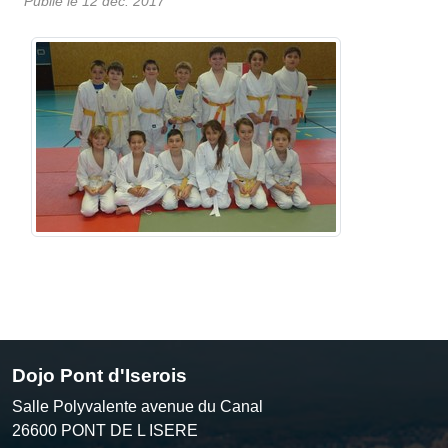
Publié le
12 déc. 2017
Dojo Pont d'Iserois
Salle Polyvalente avenue du Canal
26600
PONT DE L ISERE