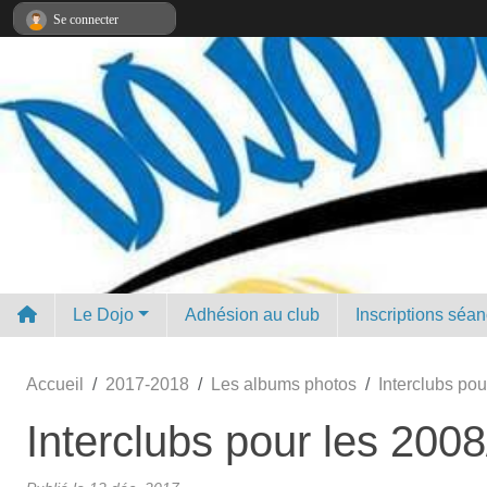
Panneau de gestion des cookies
Se connecter
Le Dojo
Adhésion au club
Inscriptions séa
Accueil
2017-2018
Les albums photos
Interclubs pou
Interclubs pour les 2008