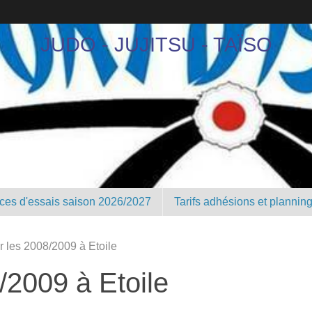
JUDO - JUJITSU - TAÏSO
nces d'essais saison 2026/2027
Tarifs adhésions et plannin
r les 2008/2009 à Etoile
/2009 à Etoile