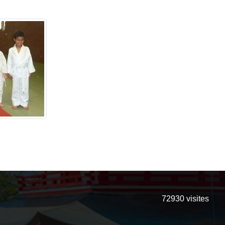
72930
visites