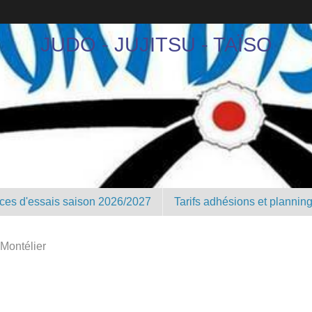
JUDO - JUJITSU - TAÏSO
nces d'essais saison 2026/2027
Tarifs adhésions et plannin
Montélier