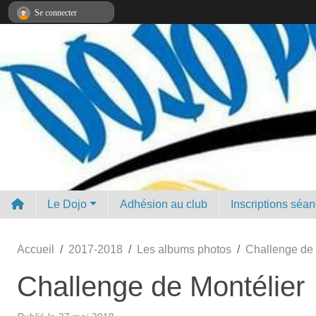
Panneau de gestion des cookies
Se connecter
Le Dojo
Adhésion au club
Inscriptions séa
Accueil
2017-2018
Les albums photos
Challenge de 
Challenge de Montélier