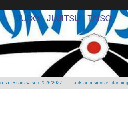
JUDO - JUJITSU - TAÏSO
nces d'essais saison 2026/2027
Tarifs adhésions et plannin