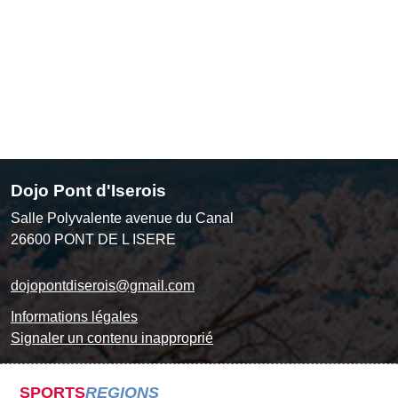
Dojo Pont d'Iserois
Salle Polyvalente avenue du Canal
26600
PONT DE L ISERE
dojopontdiserois@gmail.com
Informations légales
Signaler un contenu inapproprié
SPORTS
REGIONS