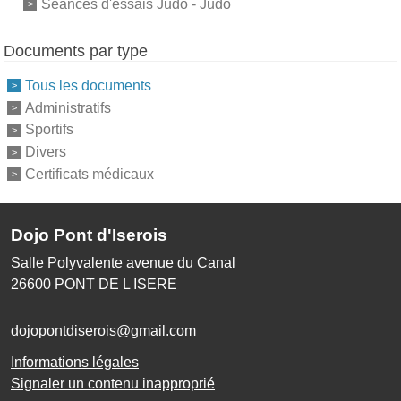
Séances d'essais Judo - Judo
Documents par type
Tous les documents
Administratifs
Sportifs
Divers
Certificats médicaux
Dojo Pont d'Iserois
Salle Polyvalente avenue du Canal
26600
PONT DE L ISERE
dojopontdiserois@gmail.com
Informations légales
Signaler un contenu inapproprié