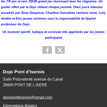
les 7/9 ans et vers 15h30 grand jeu réunissant tous les stagiaires. Un
goûter offert par le Dojo clôturé chaque journée. Deux jours intenses
encadrés par Aline Despesse, Charlène Goncalves ceinture noire, Lola,
Amélie et Eloi jeunes minimes sous la responsabilité de Djamel
professeur du Dojo.
Un moment sportif, ludique et convivial très appréciés par les jeunes
participants
Dojo Pont d'Iserois
Salle Polyvalente avenue du Canal
26600
PONT DE L ISERE
dojopontdiserois@gmail.com
Informations légales