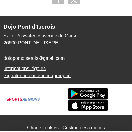
Dojo Pont d'Iserois
Salle Polyvalente avenue du Canal
26600
PONT DE L ISERE
dojopontdiserois@gmail.com
Informations légales
Signaler un contenu inapproprié
SPORTS
REGIONS
Charte cookies
Gestion des cookies