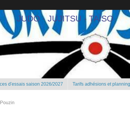
JUDO - JUJITSU - TAÏSO
nces d'essais saison 2026/2027
Tarifs adhésions et plannin
 Pouzin