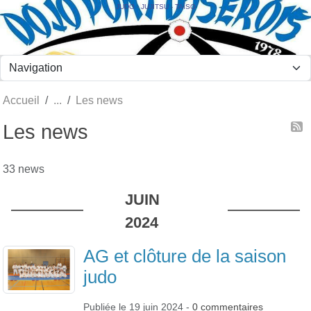
Panneau de gestion des cookies
JUDO - JUJITSU - TAÏSO
Accueil
Les news
Les news
33 news
JUIN
2024
AG et clôture de la saison
judo
Publiée le
19 juin 2024
-
0
commentaires