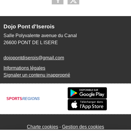
Dojo Pont d'Iserois
Salle Polyvalente avenue du Canal
26600
PONT DE L ISERE
dojopontdiserois@gmail.com
Informations légales
Signaler un contenu inapproprié
SPORTS
REGIONS
Charte cookies
Gestion des cookies