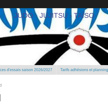
JUDO - JUJITSU - TAÏSO
nces d'essais saison 2026/2027
Tarifs adhésions et plannin
d
d