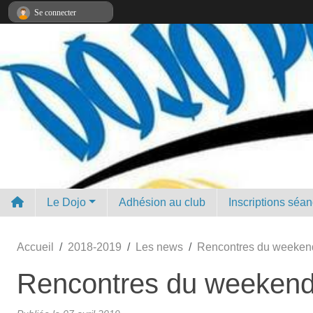
Panneau de gestion des cookies
Se connecter
Le Dojo
Adhésion au club
Inscriptions séa
Accueil
2018-2019
Les news
Rencontres du weeken
Rencontres du weeken