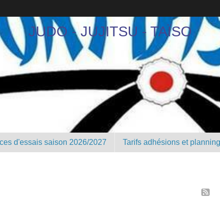
JUDO - JUJITSU - TAÏSO
nces d'essais saison 2026/2027
Tarifs adhésions et plannin