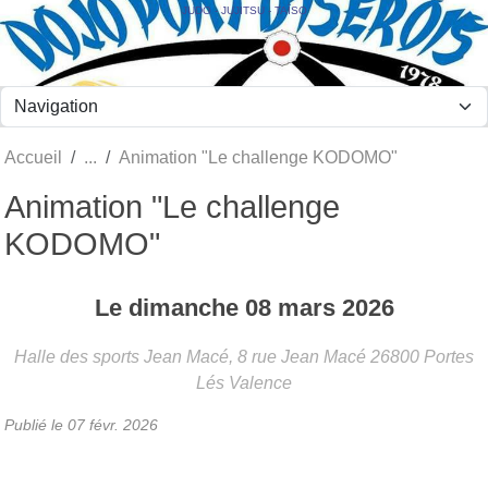
Panneau de gestion des cookies
JUDO - JUJITSU - TAÏSO
Accueil
Animation "Le challenge KODOMO"
Animation "Le challenge
KODOMO"
Le
dimanche
08
mars
2026
Halle des sports Jean Macé, 8 rue Jean Macé
26800
Portes
Lés Valence
Publié le
07 févr. 2026