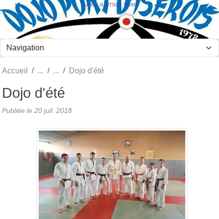
Panneau de gestion des cookies
JUDO - JUJITSU - TAÏSO
Accueil
Dojo d'été
Dojo d'été
Publiée le
20 juil. 2018