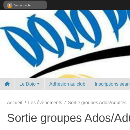
Panneau de gestion des cookies
Se connecter
Le Dojo
Adhésion au club
Inscriptions séa
Accueil
Les évènements
Sortie groupes Ados/Adultes
Sortie groupes Ados/Ad