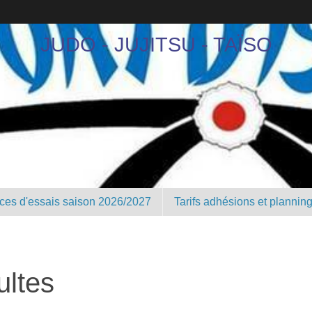
JUDO - JUJITSU - TAÏSO
nces d'essais saison 2026/2027
Tarifs adhésions et plannin
ultes